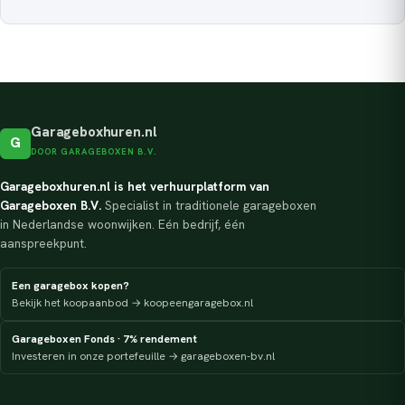
Garageboxhuren.nl
G
DOOR GARAGEBOXEN B.V.
Garageboxhuren.nl is het verhuurplatform van
Garageboxen B.V.
Specialist in traditionele garageboxen
in Nederlandse woonwijken. Eén bedrijf, één
aanspreekpunt.
Een garagebox kopen?
Bekijk het koopaanbod → koopeengaragebox.nl
Garageboxen Fonds · 7% rendement
Investeren in onze portefeuille → garageboxen-bv.nl