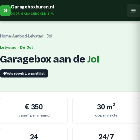
Garageboxhuren.nl
G
DOOR GARAGEBOXEN B.V.
Home
›
Aanbod
›
Lelystad · Jol
Lelystad · De Jol
Garagebox aan de
Jol
Volgeboekt, wachtlijst
€ 350
30 m²
vanaf per maand
oppervlakte
24
24/7