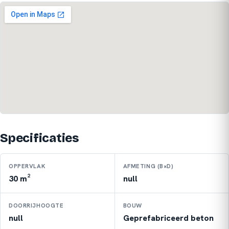
Specificaties
OPPERVLAK
AFMETING (B×D)
30 m²
null
DOORRIJHOOGTE
BOUW
null
Geprefabriceerd beton