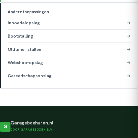
Andere toepassingen
Inboedelopslag
→
Bootstalling
→
Oldtimer stallen
→
Webshop-opslag
→
Gereedschapsopslag
→
Garageboxhuren.nl
G
DOOR GARAGEBOXEN B.V.