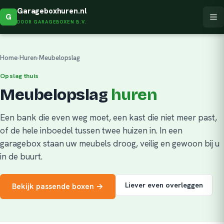
Garageboxhuren.nl
G
DOOR GARAGEBOXEN B.V.
Home
›
Huren
›
Meubelopslag
Opslag thuis
Meubelopslag
huren
Een bank die even weg moet, een kast die niet meer past,
of de hele inboedel tussen twee huizen in. In een
garagebox staan uw meubels droog, veilig en gewoon bij u
in de buurt.
Liever even overleggen
Bekijk passende boxen →