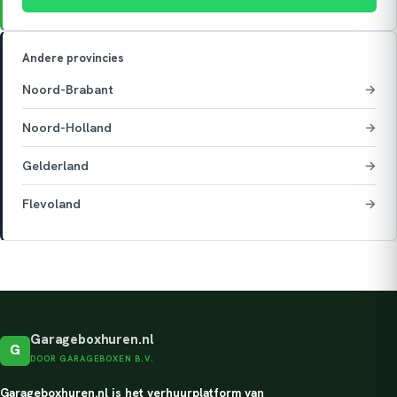
Andere provincies
Noord-Brabant
→
Noord-Holland
→
Gelderland
→
Flevoland
→
Garageboxhuren.nl
G
DOOR GARAGEBOXEN B.V.
Garageboxhuren.nl is het verhuurplatform van